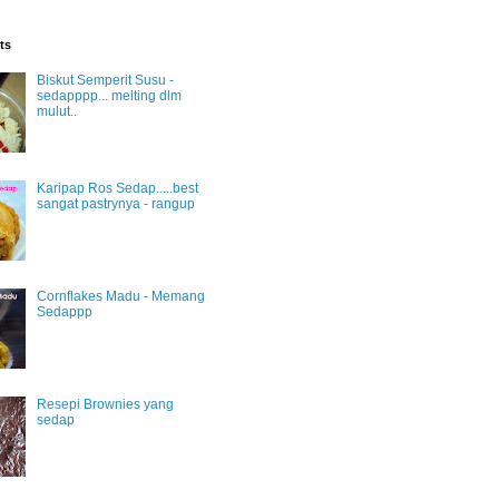
ts
Biskut Semperit Susu -
sedapppp... melting dlm
mulut..
Karipap Ros Sedap.....best
sangat pastrynya - rangup
Cornflakes Madu - Memang
Sedappp
Resepi Brownies yang
sedap