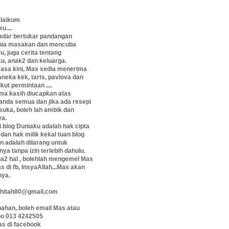
laikum
u....
adar bertukar pandangan
unia masakan dan mencuba
u, juga cerita tentang
u, anak2 dan keluarga.
asa kini, Mas sedia menerima
neka kek, tarts, pavlova dan
kut permintaan ....
ima kasih diucapkan atas
anda semua dan jika ada resepi
suka, boleh lah ambik dan
a.
 blog Duniaku adalah hak cipta
 dan hak milik kekal tuan blog
n adalah dilarang untuk
a tanpa izin terlebih dahulu.
pa2 hal , bolehlah mengemel Mas
 di fb, InsyaAllah...Mas akan
ya.
hitah80@gmail.com
ahan, boleh email Mas atau
no 013 4242505
s di facebook