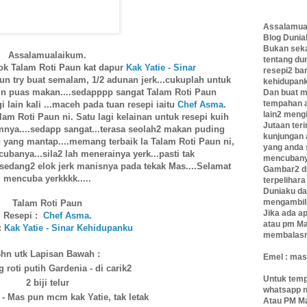
Assalamua
Blog Duniak
Bukan sek
Assalamualaikum.
tentang d
ok Talam Roti Paun kat dapur
Kak Yatie - Sinar
resepi2 bar
pun try buat semalam, 1/2 adunan jerk...cukuplah untuk
kehidupank
pun puas makan....sedapppp sangat Talam Roti Paun
Dan buat m
tempahan a
gi
lain kali
...maceh pada tuan resepi iaitu
Chef Asma
.
lain2 mengi
m Roti Paun ni. Satu lagi kelainan untuk resepi kuih
Jutaan ter
amnya....sedapp sangat...terasa seolah2 makan puding
kunjungan 
 yang mantap....memang terbaik la Talam Roti Paun ni,
yang anda 
banya...sila2 lah menerainya yerk...pasti tak
mencubany
edang2 elok jerk manisnya pada tekak Mas....Selamat
Gambar2 di
mencuba yerkkkk.....
terpelihara
Duniaku da
mengambilny
Talam Roti Paun
Jika ada a
Resepi :
Chef Asma
.
atau pm Mas
:
Kak Yatie - Sinar Kehidupanku
membalasn
hn utk Lapisan Bawah :
Emel :
mas
 roti putih Gardenia - di carik2
Untuk temp
2 biji telur
whatsapp 
 - Mas pun mcm kak Yatie, tak letak
Atau PM Ma