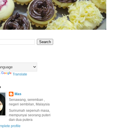
y
Translate
u
Mas
Senawang, seremban ,
negeri sembilan, Malaysia
Surirumah sepenuh masa,
mempunyai seorang puteri
dan dua putera
plete profile