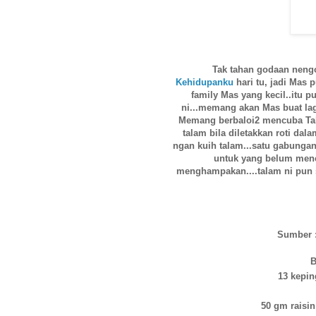
Tak tahan godaan neng
Kehidupanku
hari tu, jadi Mas 
family Mas yang kecil..itu 
ni...memang akan Mas buat la
Memang berbaloi2 mencuba Tala
talam bila diletakkan roti dal
ngan kuih talam...satu gabungan
untuk yang belum mencu
menghampakan....talam ni pun s
Sumber 
B
13 keping
50 gm raisin