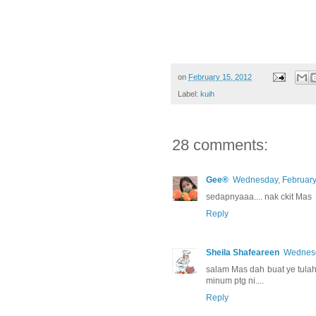
on
February 15, 2012
Label:
kuih
28 comments:
Gee®
Wednesday, February
sedapnyaaa.... nak ckit Mas
Reply
Sheila Shafeareen
Wednesd
salam Mas dah buat ye tulah k
minum ptg ni....
Reply