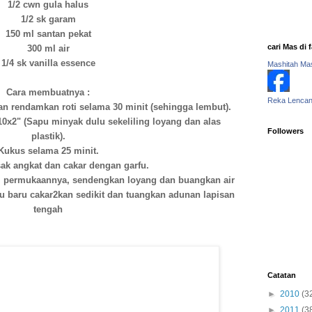
1/2 cwn gula halus
1/2 sk garam
150 ml santan pekat
cari Mas di
300 ml air
1/4 sk vanilla essence
Mashitah Ma
Cara membuatnya :
Reka Lencan
 rendamkan roti selama 30 minit (sehingga lembut).
x2" (Sapu minyak dulu sekeliling loyang dan alas
Followers
plastik).
Kukus selama 25 minit.
ak angkat dan cakar dengan garfu.
r di permukaannya, sendengkan loyang dan buangkan air
tu baru cakar2kan sedikit dan tuangkan adunan lapisan
tengah
Catatan
►
2010
(3
►
2011
(3