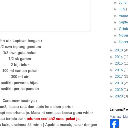
►
June
►
July
(
►
Augu
►
Sept
►
Octo
►
Nove
hn utk Lapisan tengah :
►
Dece
1/2 cwn tepung gandum
►
2013
(9
1/2 cwn gula halus
►
2014
(1
1/2 sk garam
►
2015
(1
2 biji telur
►
2016
(1
100 ml santan pekat
300 ml air
►
2017
(3
sedikit pewarna hijau
►
2018
(2
sedikit perisa pandan
►
2019
(1)
►
2020
(3)
Cara membuatnya :
n2, kacau rata dan tapis ke dalam periuk.
Lencana Fa
api sederhana je. Masa ni sentiasa kacau guna whisk
Mashitah Ma
tau terlalu cair,
adunan seolah2 susu pekat je.
n kukus selama 25 minit ( Apabila masak, cakar dengan