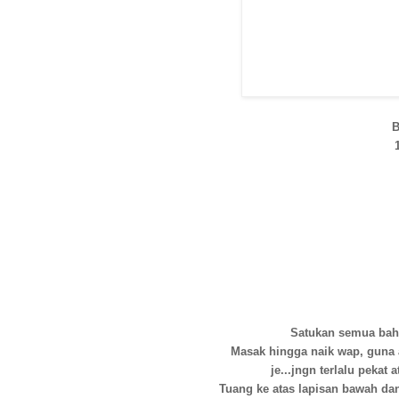
B
Satukan semua baha
Masak hingga naik wap, guna 
je...jngn terlalu pekat a
Tuang ke atas lapisan bawah da