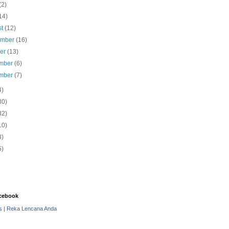
(2)
14)
st
(12)
ember
(16)
ber
(13)
mber
(6)
mber
(7)
4)
30)
32)
10)
3)
5)
cebook
s
|
Reka Lencana Anda