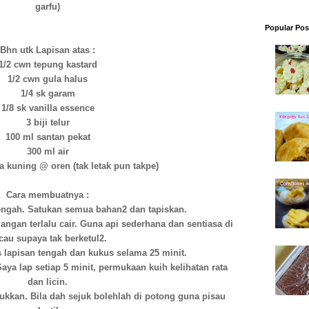
garfu)
Popular Pos
Bhn utk Lapisan atas :
1/2 cwn tepung kastard
1/2 cwn gula halus
1/4 sk garam
1/8 sk vanilla essence
3 biji telur
100 ml santan pekat
300 ml air
a kuning @ oren (tak letak pun takpe)
Cara membuatnya :
 tengah. Satukan semua bahan2 dan tapiskan.
jangan terlalu cair. Guna api sederhana dan sentiasa di
cau supaya tak berketul2.
 lapisan tengah dan kukus selama 25 minit.
aya lap setiap 5 minit, permukaan kuih kelihatan rata
dan licin.
ukkan. Bila dah sejuk bolehlah di potong guna pisau