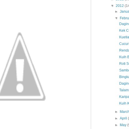
▼
2012
(1
►
Janu
▼
Febr
Dagin
Kek Co
Kueti
Cucur
Renda
Kuih 
Roti 
Samba
Bingk
Dagin
Talam
Karip
Kuih 
►
Marc
►
April
►
May
(