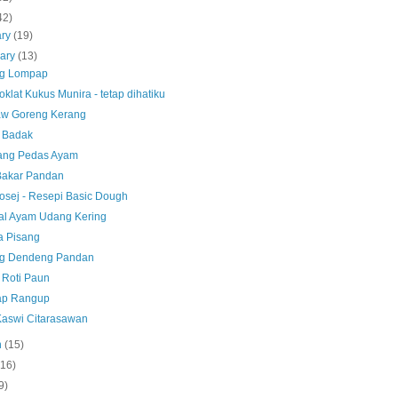
42)
ary
(19)
uary
(13)
g Lompap
klat Kukus Munira - tetap dihatiku
aw Goreng Kerang
 Badak
ng Pedas Ayam
Bakar Pandan
Sosej - Resepi Basic Dough
l Ayam Udang Kering
a Pisang
g Dendeng Pandan
 Roti Paun
ap Rangup
Kaswi Citarasawan
h
(15)
(16)
9)